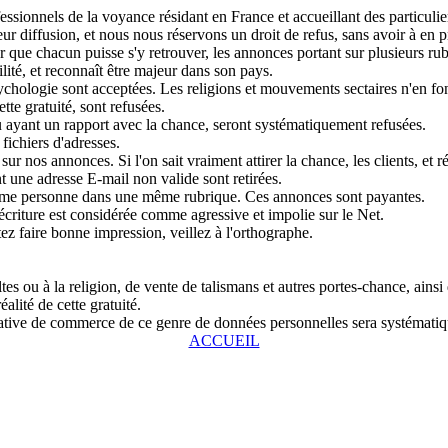
sionnels de la voyance résidant en France et accueillant des particulier
r diffusion, et nous nous réservons un droit de refus, sans avoir à en pr
que chacun puisse s'y retrouver, les annonces portant sur plusieurs rubri
lité, et reconnaît être majeur dans son pays.
chologie sont acceptées. Les religions et mouvements sectaires n'en fon
tte gratuité, sont refusées.
u ayant un rapport avec la chance, seront systématiquement refusées.
fichiers d'adresses.
ur nos annonces. Si l'on sait vraiment attirer la chance, les clients, et r
 une adresse E-mail non valide sont retirées.
même personne dans une même rubrique. Ces annonces sont payantes.
écriture est considérée comme agressive et impolie sur le Net.
tez faire bonne impression, veillez à l'orthographe.
s ou à la religion, de vente de talismans et autres portes-chance, ainsi
alité de cette gratuité.
entative de commerce de ce genre de données personnelles sera systémat
ACCUEIL