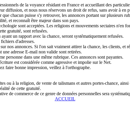
sionnels de la voyance résidant en France et accueillant des particulier
r diffusion, et nous nous réservons un droit de refus, sans avoir à en pr
que chacun puisse s'y retrouver, les annonces portant sur plusieurs rubri
lité, et reconnaît être majeur dans son pays.
chologie sont acceptées. Les religions et mouvements sectaires n'en fon
tte gratuité, sont refusées.
u ayant un rapport avec la chance, seront systématiquement refusées.
fichiers d'adresses.
ur nos annonces. Si l'on sait vraiment attirer la chance, les clients, et r
 une adresse E-mail non valide sont retirées.
même personne dans une même rubrique. Ces annonces sont payantes.
écriture est considérée comme agressive et impolie sur le Net.
tez faire bonne impression, veillez à l'orthographe.
s ou à la religion, de vente de talismans et autres portes-chance, ainsi
alité de cette gratuité.
entative de commerce de ce genre de données personnelles sera systémat
ACCUEIL