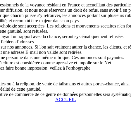
sionnels de la voyance résidant en France et accueillant des particulier
r diffusion, et nous nous réservons un droit de refus, sans avoir à en pr
que chacun puisse s'y retrouver, les annonces portant sur plusieurs rubri
lité, et reconnaît être majeur dans son pays.
chologie sont acceptées. Les religions et mouvements sectaires n'en fon
tte gratuité, sont refusées.
u ayant un rapport avec la chance, seront systématiquement refusées.
fichiers d'adresses.
ur nos annonces. Si l'on sait vraiment attirer la chance, les clients, et r
 une adresse E-mail non valide sont retirées.
même personne dans une même rubrique. Ces annonces sont payantes.
écriture est considérée comme agressive et impolie sur le Net.
tez faire bonne impression, veillez à l'orthographe.
s ou à la religion, de vente de talismans et autres portes-chance, ainsi
alité de cette gratuité.
entative de commerce de ce genre de données personnelles sera systémat
ACCUEIL