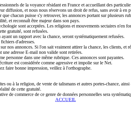
sionnels de la voyance résidant en France et accueillant des particulier
r diffusion, et nous nous réservons un droit de refus, sans avoir à en pr
que chacun puisse s'y retrouver, les annonces portant sur plusieurs rubri
lité, et reconnaît être majeur dans son pays.
chologie sont acceptées. Les religions et mouvements sectaires n'en fon
tte gratuité, sont refusées.
u ayant un rapport avec la chance, seront systématiquement refusées.
fichiers d'adresses.
ur nos annonces. Si l'on sait vraiment attirer la chance, les clients, et r
 une adresse E-mail non valide sont retirées.
même personne dans une même rubrique. Ces annonces sont payantes.
écriture est considérée comme agressive et impolie sur le Net.
tez faire bonne impression, veillez à l'orthographe.
s ou à la religion, de vente de talismans et autres portes-chance, ainsi
alité de cette gratuité.
entative de commerce de ce genre de données personnelles sera systémat
ACCUEIL