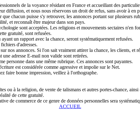
sionnels de la voyance résidant en France et accueillant des particulier
r diffusion, et nous nous réservons un droit de refus, sans avoir à en pr
que chacun puisse s'y retrouver, les annonces portant sur plusieurs rubri
lité, et reconnaît être majeur dans son pays.
chologie sont acceptées. Les religions et mouvements sectaires n'en fon
tte gratuité, sont refusées.
u ayant un rapport avec la chance, seront systématiquement refusées.
fichiers d'adresses.
ur nos annonces. Si l'on sait vraiment attirer la chance, les clients, et r
 une adresse E-mail non valide sont retirées.
même personne dans une même rubrique. Ces annonces sont payantes.
écriture est considérée comme agressive et impolie sur le Net.
tez faire bonne impression, veillez à l'orthographe.
s ou à la religion, de vente de talismans et autres portes-chance, ainsi
alité de cette gratuité.
entative de commerce de ce genre de données personnelles sera systémat
ACCUEIL