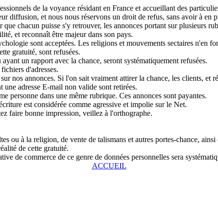
sionnels de la voyance résidant en France et accueillant des particulier
r diffusion, et nous nous réservons un droit de refus, sans avoir à en pr
que chacun puisse s'y retrouver, les annonces portant sur plusieurs rubri
lité, et reconnaît être majeur dans son pays.
chologie sont acceptées. Les religions et mouvements sectaires n'en fon
tte gratuité, sont refusées.
u ayant un rapport avec la chance, seront systématiquement refusées.
fichiers d'adresses.
ur nos annonces. Si l'on sait vraiment attirer la chance, les clients, et r
 une adresse E-mail non valide sont retirées.
même personne dans une même rubrique. Ces annonces sont payantes.
écriture est considérée comme agressive et impolie sur le Net.
tez faire bonne impression, veillez à l'orthographe.
s ou à la religion, de vente de talismans et autres portes-chance, ainsi
alité de cette gratuité.
entative de commerce de ce genre de données personnelles sera systémat
ACCUEIL