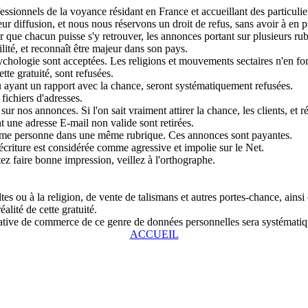
sionnels de la voyance résidant en France et accueillant des particulier
r diffusion, et nous nous réservons un droit de refus, sans avoir à en pr
que chacun puisse s'y retrouver, les annonces portant sur plusieurs rubri
lité, et reconnaît être majeur dans son pays.
chologie sont acceptées. Les religions et mouvements sectaires n'en fon
tte gratuité, sont refusées.
u ayant un rapport avec la chance, seront systématiquement refusées.
fichiers d'adresses.
ur nos annonces. Si l'on sait vraiment attirer la chance, les clients, et r
 une adresse E-mail non valide sont retirées.
même personne dans une même rubrique. Ces annonces sont payantes.
écriture est considérée comme agressive et impolie sur le Net.
tez faire bonne impression, veillez à l'orthographe.
s ou à la religion, de vente de talismans et autres portes-chance, ainsi
alité de cette gratuité.
entative de commerce de ce genre de données personnelles sera systémat
ACCUEIL