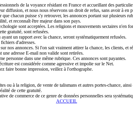
sionnels de la voyance résidant en France et accueillant des particulier
r diffusion, et nous nous réservons un droit de refus, sans avoir à en pr
que chacun puisse s'y retrouver, les annonces portant sur plusieurs rubri
lité, et reconnaît être majeur dans son pays.
chologie sont acceptées. Les religions et mouvements sectaires n'en fon
tte gratuité, sont refusées.
u ayant un rapport avec la chance, seront systématiquement refusées.
fichiers d'adresses.
ur nos annonces. Si l'on sait vraiment attirer la chance, les clients, et r
 une adresse E-mail non valide sont retirées.
même personne dans une même rubrique. Ces annonces sont payantes.
écriture est considérée comme agressive et impolie sur le Net.
tez faire bonne impression, veillez à l'orthographe.
s ou à la religion, de vente de talismans et autres portes-chance, ainsi
alité de cette gratuité.
entative de commerce de ce genre de données personnelles sera systémat
ACCUEIL