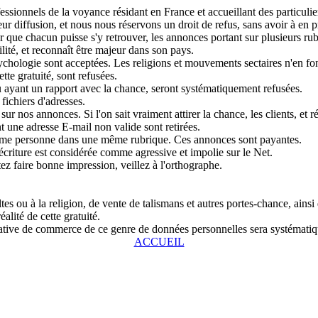
sionnels de la voyance résidant en France et accueillant des particulier
r diffusion, et nous nous réservons un droit de refus, sans avoir à en pr
que chacun puisse s'y retrouver, les annonces portant sur plusieurs rubri
lité, et reconnaît être majeur dans son pays.
chologie sont acceptées. Les religions et mouvements sectaires n'en fon
tte gratuité, sont refusées.
u ayant un rapport avec la chance, seront systématiquement refusées.
fichiers d'adresses.
ur nos annonces. Si l'on sait vraiment attirer la chance, les clients, et r
 une adresse E-mail non valide sont retirées.
même personne dans une même rubrique. Ces annonces sont payantes.
écriture est considérée comme agressive et impolie sur le Net.
tez faire bonne impression, veillez à l'orthographe.
s ou à la religion, de vente de talismans et autres portes-chance, ainsi
alité de cette gratuité.
entative de commerce de ce genre de données personnelles sera systémat
ACCUEIL