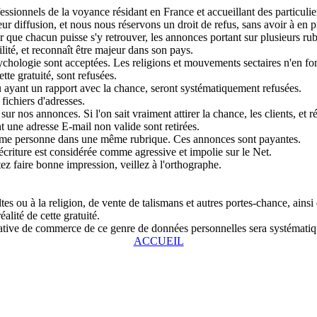
sionnels de la voyance résidant en France et accueillant des particulier
r diffusion, et nous nous réservons un droit de refus, sans avoir à en pr
que chacun puisse s'y retrouver, les annonces portant sur plusieurs rubri
lité, et reconnaît être majeur dans son pays.
chologie sont acceptées. Les religions et mouvements sectaires n'en fon
tte gratuité, sont refusées.
u ayant un rapport avec la chance, seront systématiquement refusées.
fichiers d'adresses.
ur nos annonces. Si l'on sait vraiment attirer la chance, les clients, et r
 une adresse E-mail non valide sont retirées.
même personne dans une même rubrique. Ces annonces sont payantes.
écriture est considérée comme agressive et impolie sur le Net.
tez faire bonne impression, veillez à l'orthographe.
s ou à la religion, de vente de talismans et autres portes-chance, ainsi
alité de cette gratuité.
entative de commerce de ce genre de données personnelles sera systémat
ACCUEIL