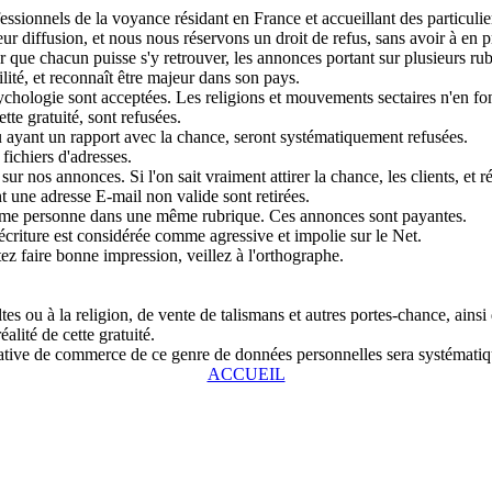
sionnels de la voyance résidant en France et accueillant des particulier
r diffusion, et nous nous réservons un droit de refus, sans avoir à en pr
que chacun puisse s'y retrouver, les annonces portant sur plusieurs rubri
lité, et reconnaît être majeur dans son pays.
chologie sont acceptées. Les religions et mouvements sectaires n'en fon
tte gratuité, sont refusées.
u ayant un rapport avec la chance, seront systématiquement refusées.
fichiers d'adresses.
ur nos annonces. Si l'on sait vraiment attirer la chance, les clients, et r
 une adresse E-mail non valide sont retirées.
même personne dans une même rubrique. Ces annonces sont payantes.
écriture est considérée comme agressive et impolie sur le Net.
tez faire bonne impression, veillez à l'orthographe.
s ou à la religion, de vente de talismans et autres portes-chance, ainsi
alité de cette gratuité.
entative de commerce de ce genre de données personnelles sera systémat
ACCUEIL