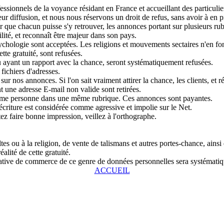
sionnels de la voyance résidant en France et accueillant des particulier
r diffusion, et nous nous réservons un droit de refus, sans avoir à en pr
que chacun puisse s'y retrouver, les annonces portant sur plusieurs rubri
lité, et reconnaît être majeur dans son pays.
chologie sont acceptées. Les religions et mouvements sectaires n'en fon
tte gratuité, sont refusées.
u ayant un rapport avec la chance, seront systématiquement refusées.
fichiers d'adresses.
ur nos annonces. Si l'on sait vraiment attirer la chance, les clients, et r
 une adresse E-mail non valide sont retirées.
même personne dans une même rubrique. Ces annonces sont payantes.
écriture est considérée comme agressive et impolie sur le Net.
tez faire bonne impression, veillez à l'orthographe.
s ou à la religion, de vente de talismans et autres portes-chance, ainsi
alité de cette gratuité.
entative de commerce de ce genre de données personnelles sera systémat
ACCUEIL