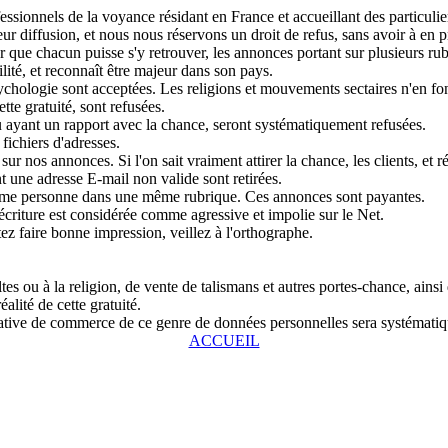
sionnels de la voyance résidant en France et accueillant des particulier
r diffusion, et nous nous réservons un droit de refus, sans avoir à en pr
que chacun puisse s'y retrouver, les annonces portant sur plusieurs rubri
lité, et reconnaît être majeur dans son pays.
chologie sont acceptées. Les religions et mouvements sectaires n'en fon
tte gratuité, sont refusées.
u ayant un rapport avec la chance, seront systématiquement refusées.
fichiers d'adresses.
ur nos annonces. Si l'on sait vraiment attirer la chance, les clients, et r
 une adresse E-mail non valide sont retirées.
même personne dans une même rubrique. Ces annonces sont payantes.
écriture est considérée comme agressive et impolie sur le Net.
tez faire bonne impression, veillez à l'orthographe.
s ou à la religion, de vente de talismans et autres portes-chance, ainsi
alité de cette gratuité.
entative de commerce de ce genre de données personnelles sera systémat
ACCUEIL