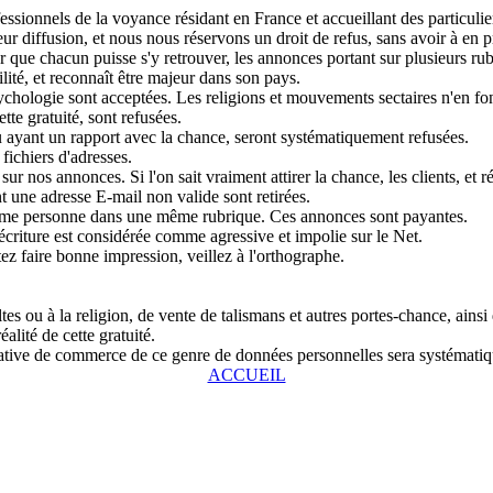
sionnels de la voyance résidant en France et accueillant des particulier
r diffusion, et nous nous réservons un droit de refus, sans avoir à en pr
que chacun puisse s'y retrouver, les annonces portant sur plusieurs rubri
lité, et reconnaît être majeur dans son pays.
chologie sont acceptées. Les religions et mouvements sectaires n'en fon
tte gratuité, sont refusées.
u ayant un rapport avec la chance, seront systématiquement refusées.
fichiers d'adresses.
ur nos annonces. Si l'on sait vraiment attirer la chance, les clients, et r
 une adresse E-mail non valide sont retirées.
même personne dans une même rubrique. Ces annonces sont payantes.
écriture est considérée comme agressive et impolie sur le Net.
tez faire bonne impression, veillez à l'orthographe.
s ou à la religion, de vente de talismans et autres portes-chance, ainsi
alité de cette gratuité.
entative de commerce de ce genre de données personnelles sera systémat
ACCUEIL