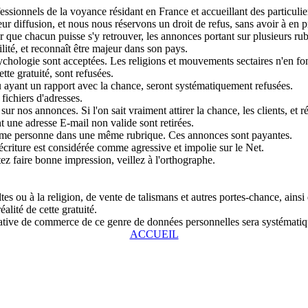
sionnels de la voyance résidant en France et accueillant des particulier
r diffusion, et nous nous réservons un droit de refus, sans avoir à en pr
que chacun puisse s'y retrouver, les annonces portant sur plusieurs rubri
lité, et reconnaît être majeur dans son pays.
chologie sont acceptées. Les religions et mouvements sectaires n'en fon
tte gratuité, sont refusées.
u ayant un rapport avec la chance, seront systématiquement refusées.
fichiers d'adresses.
ur nos annonces. Si l'on sait vraiment attirer la chance, les clients, et r
 une adresse E-mail non valide sont retirées.
même personne dans une même rubrique. Ces annonces sont payantes.
écriture est considérée comme agressive et impolie sur le Net.
tez faire bonne impression, veillez à l'orthographe.
s ou à la religion, de vente de talismans et autres portes-chance, ainsi
alité de cette gratuité.
entative de commerce de ce genre de données personnelles sera systémat
ACCUEIL