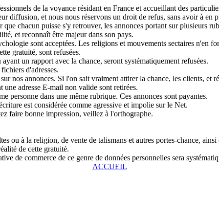
sionnels de la voyance résidant en France et accueillant des particulier
r diffusion, et nous nous réservons un droit de refus, sans avoir à en pr
que chacun puisse s'y retrouver, les annonces portant sur plusieurs rubri
lité, et reconnaît être majeur dans son pays.
chologie sont acceptées. Les religions et mouvements sectaires n'en fon
tte gratuité, sont refusées.
u ayant un rapport avec la chance, seront systématiquement refusées.
fichiers d'adresses.
ur nos annonces. Si l'on sait vraiment attirer la chance, les clients, et r
 une adresse E-mail non valide sont retirées.
même personne dans une même rubrique. Ces annonces sont payantes.
écriture est considérée comme agressive et impolie sur le Net.
tez faire bonne impression, veillez à l'orthographe.
s ou à la religion, de vente de talismans et autres portes-chance, ainsi
alité de cette gratuité.
entative de commerce de ce genre de données personnelles sera systémat
ACCUEIL