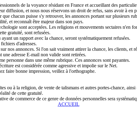
sionnels de la voyance résidant en France et accueillant des particulier
r diffusion, et nous nous réservons un droit de refus, sans avoir à en pr
que chacun puisse s'y retrouver, les annonces portant sur plusieurs rubri
lité, et reconnaît être majeur dans son pays.
chologie sont acceptées. Les religions et mouvements sectaires n'en fon
tte gratuité, sont refusées.
u ayant un rapport avec la chance, seront systématiquement refusées.
fichiers d'adresses.
ur nos annonces. Si l'on sait vraiment attirer la chance, les clients, et r
 une adresse E-mail non valide sont retirées.
même personne dans une même rubrique. Ces annonces sont payantes.
écriture est considérée comme agressive et impolie sur le Net.
tez faire bonne impression, veillez à l'orthographe.
s ou à la religion, de vente de talismans et autres portes-chance, ainsi
alité de cette gratuité.
entative de commerce de ce genre de données personnelles sera systémat
ACCUEIL